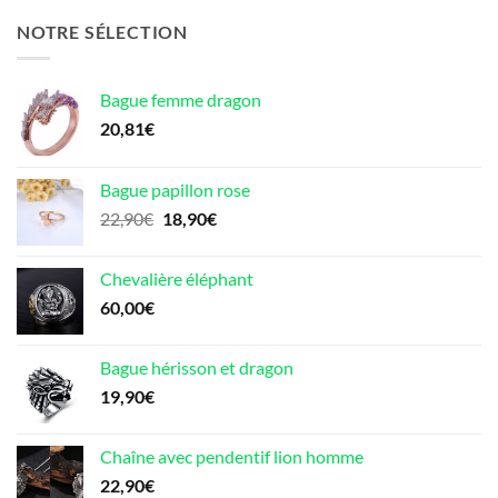
NOTRE SÉLECTION
Bague femme dragon
20,81
€
Bague papillon rose
Le
Le
22,90
€
18,90
€
prix
prix
initial
actuel
Chevalière éléphant
était :
est :
60,00
€
22,90€.
18,90€.
Bague hérisson et dragon
19,90
€
Chaîne avec pendentif lion homme
22,90
€