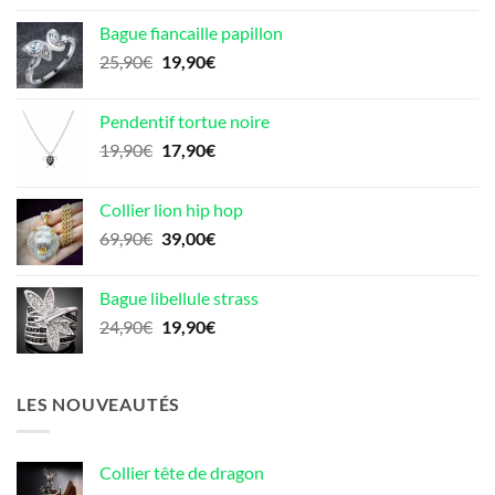
initial
actuel
Bague fiancaille papillon
était :
est :
Le
Le
25,90
€
19,90
€
19,90€.
17,90€.
prix
prix
initial
actuel
Pendentif tortue noire
était :
est :
Le
Le
19,90
€
17,90
€
25,90€.
19,90€.
prix
prix
initial
actuel
Collier lion hip hop
était :
est :
Le
Le
69,90
€
39,00
€
19,90€.
17,90€.
prix
prix
initial
actuel
Bague libellule strass
était :
est :
Le
Le
24,90
€
19,90
€
69,90€.
39,00€.
prix
prix
initial
actuel
était :
est :
LES NOUVEAUTÉS
24,90€.
19,90€.
Collier tête de dragon