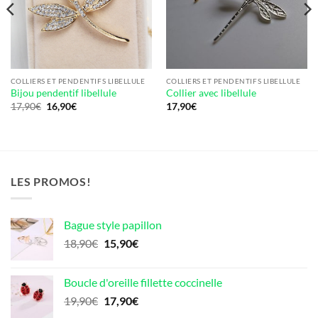
COLLIERS ET PENDENTIFS LIBELLULE
COLLIERS ET PENDENTIFS LIBELLULE
Bijou pendentif libellule
Collier avec libellule
Le
Le
17,90
€
16,90
€
17,90
€
prix
prix
initial
actuel
était :
est :
17,90€.
16,90€.
LES PROMOS!
Bague style papillon
Le
Le
18,90
€
15,90
€
prix
prix
initial
actuel
Boucle d'oreille fillette coccinelle
était :
est :
Le
Le
19,90
€
17,90
€
18,90€.
15,90€.
prix
prix