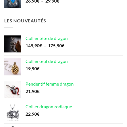
Plage
26,90
€
–
29,90
€
17,90€.
16,90€.
de
prix :
26,90€
LES NOUVEAUTÉS
à
29,90€
Collier tête de dragon
Plage
149,90
€
–
175,90
€
de
prix :
Collier œuf de dragon
149,90€
19,90
€
à
175,90€
Pendentif femme dragon
21,90
€
Collier dragon zodiaque
22,90
€