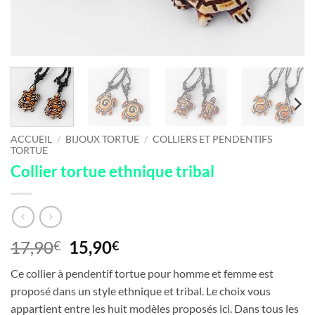
ACCUEIL
/
BIJOUX TORTUE
/
COLLIERS ET PENDENTIFS
TORTUE
Collier tortue ethnique tribal
Le
Le
17,90
15,90
€
€
prix
prix
Ce collier à pendentif tortue pour homme et femme est
initial
actuel
proposé dans un style ethnique et tribal. Le choix vous
était :
est :
appartient entre les huit modèles proposés ici. Dans tous les
17,90€.
15,90€.