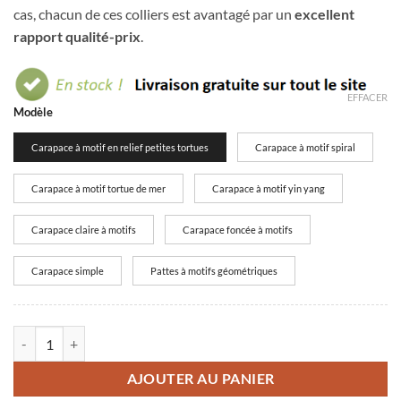
cas, chacun de ces colliers est avantagé par un
excellent
rapport qualité-prix
.
EFFACER
Modèle
Carapace à motif en relief petites tortues
Carapace à motif spiral
Carapace à motif tortue de mer
Carapace à motif yin yang
Carapace claire à motifs
Carapace foncée à motifs
Carapace simple
Pattes à motifs géométriques
quantité de Collier tortue ethnique tribal
AJOUTER AU PANIER