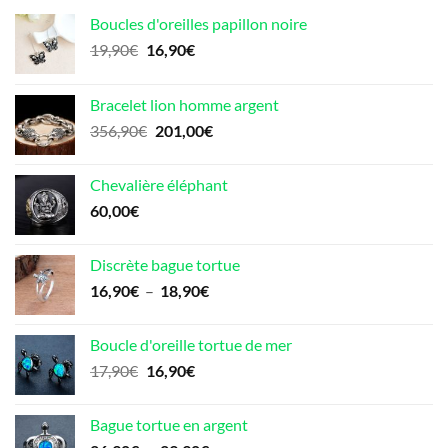
Boucles d'oreilles papillon noire
Le
Le
19,90
€
16,90
€
prix
prix
initial
actuel
Bracelet lion homme argent
était :
est :
Le
Le
356,90
€
201,00
€
19,90€.
16,90€.
prix
prix
initial
actuel
Chevalière éléphant
était :
est :
60,00
€
356,90€.
201,00€.
Discrète bague tortue
Plage
16,90
€
–
18,90
€
de
prix :
Boucle d'oreille tortue de mer
16,90€
Le
Le
17,90
€
16,90
€
à
prix
prix
18,90€
initial
actuel
Bague tortue en argent
était :
est :