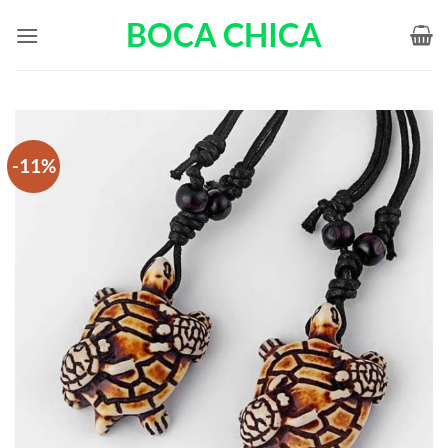
Passer
BOCA CHICA
au
contenu
-11%