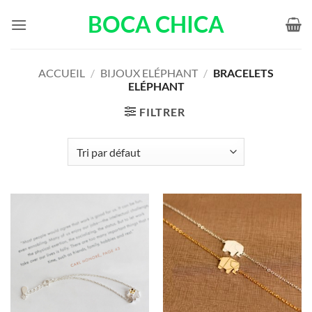
Passer
BOCA CHICA
au
contenu
ACCUEIL
/
BIJOUX ELÉPHANT
/
BRACELETS
ELÉPHANT
FILTRER