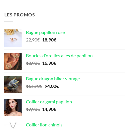
LES PROMOS!
Bague papillon rose
Le
Le
22,90
€
18,90
€
prix
prix
initial
actuel
Boucles d'oreilles ailes de papillon
était :
est :
Le
Le
18,90
€
16,90
€
22,90€.
18,90€.
prix
prix
initial
actuel
Bague dragon biker vintage
était :
est :
Le
Le
166,90
€
94,00
€
18,90€.
16,90€.
prix
prix
initial
actuel
Collier origami papillon
était :
est :
Le
Le
17,90
€
14,90
€
166,90€.
94,00€.
prix
prix
initial
actuel
Collier lion chinois
était :
est :