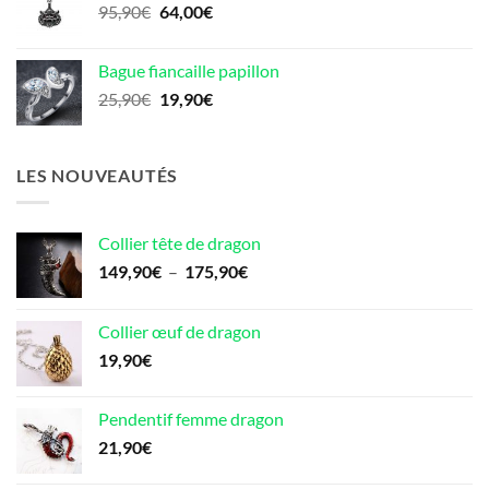
Le
Le
95,90
€
64,00
€
17,90€.
14,90€.
prix
prix
initial
actuel
Bague fiancaille papillon
était :
est :
Le
Le
25,90
€
19,90
€
95,90€.
64,00€.
prix
prix
initial
actuel
était :
est :
LES NOUVEAUTÉS
25,90€.
19,90€.
Collier tête de dragon
Plage
149,90
€
–
175,90
€
de
prix :
Collier œuf de dragon
149,90€
19,90
€
à
175,90€
Pendentif femme dragon
21,90
€