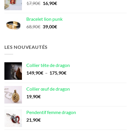
Le
Le
17,90
€
16,90
€
90,90€.
51,00€.
prix
prix
initial
actuel
Bracelet lion punk
était :
est :
Le
Le
68,90
€
39,00
€
17,90€.
16,90€.
prix
prix
initial
actuel
était :
est :
LES NOUVEAUTÉS
68,90€.
39,00€.
Collier tête de dragon
Plage
149,90
€
–
175,90
€
de
prix :
Collier œuf de dragon
149,90€
19,90
€
à
175,90€
Pendentif femme dragon
21,90
€