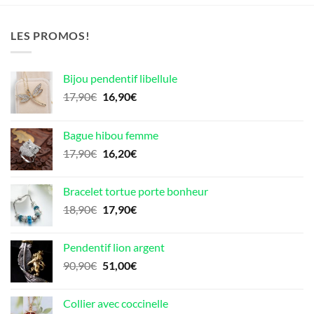
LES PROMOS!
Bijou pendentif libellule
Le
Le
17,90
€
16,90
€
prix
prix
initial
actuel
Bague hibou femme
était :
est :
Le
Le
17,90
€
16,20
€
17,90€.
16,90€.
prix
prix
initial
actuel
Bracelet tortue porte bonheur
était :
est :
Le
Le
18,90
€
17,90
€
17,90€.
16,20€.
prix
prix
initial
actuel
Pendentif lion argent
était :
est :
Le
Le
90,90
€
51,00
€
18,90€.
17,90€.
prix
prix
initial
actuel
Collier avec coccinelle
était :
est :