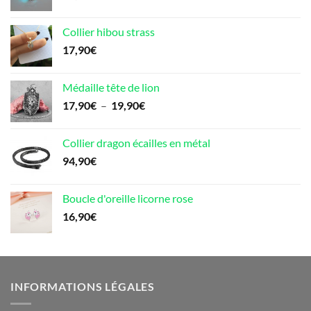
Collier hibou strass
17,90
€
Médaille tête de lion
Plage
17,90
€
–
19,90
€
de
prix :
Collier dragon écailles en métal
17,90€
94,90
€
à
19,90€
Boucle d'oreille licorne rose
16,90
€
INFORMATIONS LÉGALES