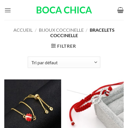
Passer
BOCA CHICA
au
contenu
ACCUEIL
/
BIJOUX COCCINELLE
/
BRACELETS
COCCINELLE
FILTRER