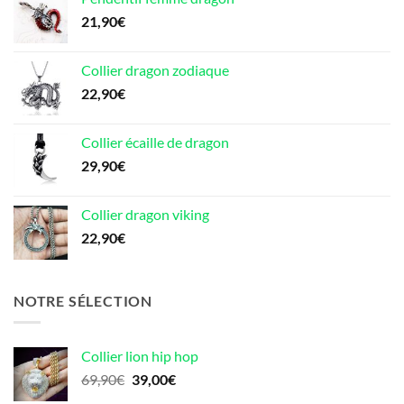
21,90
€
Collier dragon zodiaque
22,90
€
Collier écaille de dragon
29,90
€
Collier dragon viking
22,90
€
NOTRE SÉLECTION
Collier lion hip hop
Le
Le
69,90
€
39,00
€
prix
prix