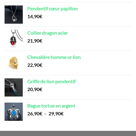
initial
actuel
Pendentif cœur papillon
était :
est :
14,90
€
69,90€.
39,00€.
Collier dragon acier
21,90
€
Chevalière homme or lion
22,90
€
Griffe de lion pendentif
20,90
€
Bague tortue en argent
Plage
26,90
€
–
29,90
€
de
prix :
26,90€