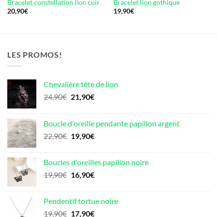
Bracelet constellation lion cuir
Bracelet lion gothique
20,90
€
19,90
€
LES PROMOS!
Chevalière tête de lion
Le
Le
24,90
€
21,90
€
prix
prix
initial
actuel
Boucle d'oreille pendante papillon argent
était :
est :
Le
Le
22,90
€
19,90
€
24,90€.
21,90€.
prix
prix
initial
actuel
Boucles d'oreilles papillon noire
était :
est :
Le
Le
19,90
€
16,90
€
22,90€.
19,90€.
prix
prix
initial
actuel
Pendentif tortue noire
était :
est :
Le
Le
19,90
€
17,90
€
19,90€.
16,90€.