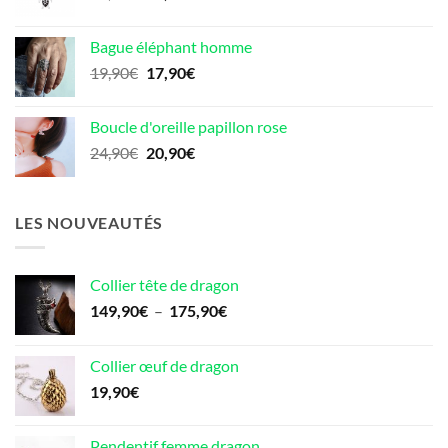
prix
prix
initial
actuel
Bague éléphant homme
était :
est :
Le
Le
19,90
€
17,90
€
19,90€.
17,90€.
prix
prix
initial
actuel
Boucle d'oreille papillon rose
était :
est :
Le
Le
24,90
€
20,90
€
19,90€.
17,90€.
prix
prix
initial
actuel
était :
est :
LES NOUVEAUTÉS
24,90€.
20,90€.
Collier tête de dragon
Plage
149,90
€
–
175,90
€
de
prix :
Collier œuf de dragon
149,90€
19,90
€
à
175,90€
Pendentif femme dragon