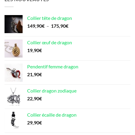
80,90€.
46,00€.
Collier tête de dragon
Plage
149,90
€
–
175,90
€
de
prix :
Collier œuf de dragon
149,90€
19,90
€
à
175,90€
Pendentif femme dragon
21,90
€
Collier dragon zodiaque
22,90
€
Collier écaille de dragon
29,90
€