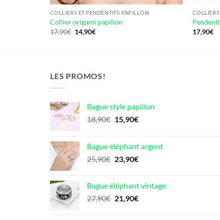
LON
COLLIERS ET PENDENTIFS PAPILLON
COLLIERS
Collier origami papillon
Pendenti
Le
Le
17,90
€
14,90
€
17,90
€
prix
prix
initial
actuel
était :
est :
17,90€.
14,90€.
LES PROMOS!
Bague style papillon
Le
Le
18,90
€
15,90
€
prix
prix
initial
actuel
Bague éléphant argent
était :
est :
Le
Le
25,90
€
23,90
€
18,90€.
15,90€.
prix
prix
initial
actuel
Bague éléphant vintage
était :
est :
Le
Le
27,90
€
21,90
€
25,90€.
23,90€.
prix
prix
initial
actuel