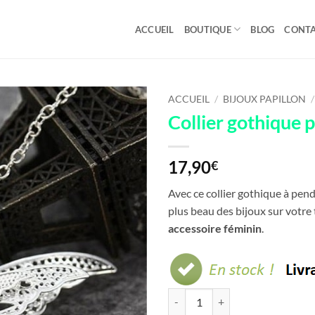
ACCUEIL
BOUTIQUE
BLOG
CONT
ACCUEIL
/
BIJOUX PAPILLON
/
Collier gothique p
17,90
€
Avec ce collier gothique à pend
plus beau des bijoux sur votre
accessoire féminin
.
quantité de Collier gothique papil