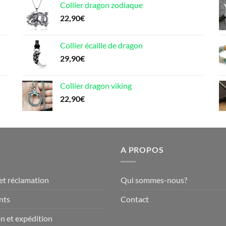
Collier dragon zodiaque
22,90
€
Collier écaille de dragon
29,90
€
Collier dragon viking
22,90
€
A PROPOS
et réclamation
Qui sommes-nous?
nts
Contact
on et expédition