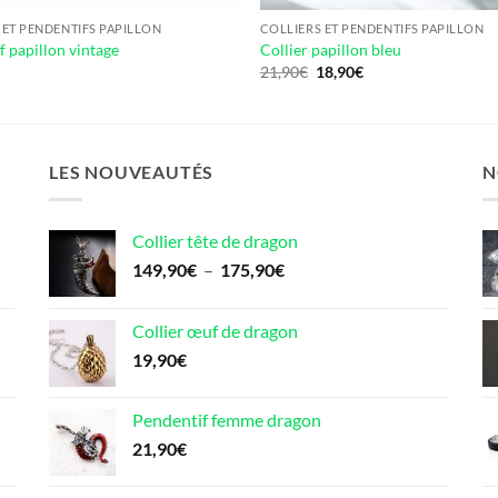
 ET PENDENTIFS PAPILLON
COLLIERS ET PENDENTIFS PAPILLON
f papillon vintage
Collier papillon bleu
Le
Le
21,90
€
18,90
€
prix
prix
initial
actuel
était :
est :
21,90€.
18,90€.
LES NOUVEAUTÉS
N
Collier tête de dragon
Plage
149,90
€
–
175,90
€
de
prix :
Collier œuf de dragon
149,90€
19,90
€
à
175,90€
Pendentif femme dragon
21,90
€