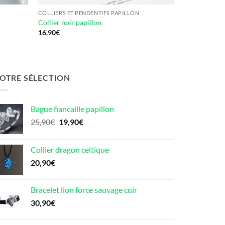
COLLIERS ET PENDENTIFS PAPILLON
Collier noir papillon
16,90
€
OTRE SÉLECTION
Bague fiancaille papillon
Le
Le
25,90
€
19,90
€
prix
prix
initial
actuel
Collier dragon celtique
était :
est :
20,90
€
25,90€.
19,90€.
Bracelet lion force sauvage cuir
30,90
€