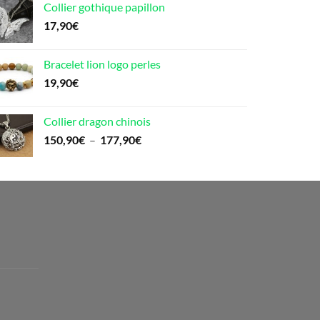
Collier gothique papillon
17,90
€
Bracelet lion logo perles
19,90
€
Collier dragon chinois
Plage
150,90
€
–
177,90
€
de
prix :
150,90€
à
177,90€