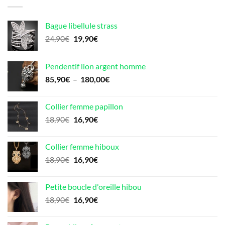
Bague libellule strass
Le
Le
24,90
€
19,90
€
prix
prix
initial
actuel
Pendentif lion argent homme
était :
est :
Plage
85,90
€
–
180,00
€
24,90€.
19,90€.
de
prix :
Collier femme papillon
85,90€
Le
Le
18,90
€
16,90
€
à
prix
prix
180,00€
initial
actuel
Collier femme hiboux
était :
est :
Le
Le
18,90
€
16,90
€
18,90€.
16,90€.
prix
prix
initial
actuel
Petite boucle d'oreille hibou
était :
est :
Le
Le
18,90
€
16,90
€
18,90€.
16,90€.
prix
prix
initial
actuel