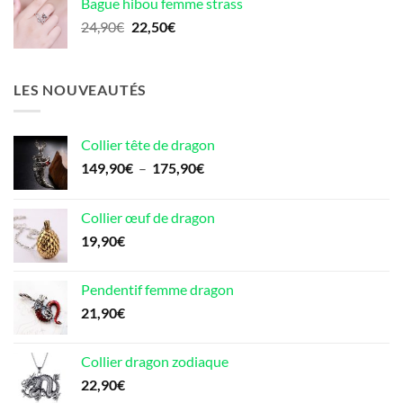
Bague hibou femme strass
était :
est :
Le
Le
24,90
€
22,50
€
18,90€.
16,90€.
prix
prix
initial
actuel
était :
est :
LES NOUVEAUTÉS
24,90€.
22,50€.
Collier tête de dragon
Plage
149,90
€
–
175,90
€
de
prix :
Collier œuf de dragon
149,90€
19,90
€
à
175,90€
Pendentif femme dragon
21,90
€
Collier dragon zodiaque
22,90
€