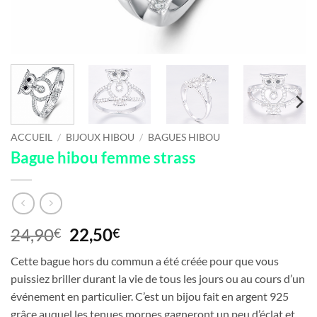
ACCUEIL
/
BIJOUX HIBOU
/
BAGUES HIBOU
Bague hibou femme strass
Le
Le
24,90
22,50
€
€
prix
prix
Cette bague hors du commun a été créée pour que vous
initial
actuel
puissiez briller durant la vie de tous les jours ou au cours d’un
était :
est :
événement en particulier. C’est un bijou fait en argent 925
24,90€.
22,50€.
grâce auquel les tenues mornes gagneront un peu d’éclat et