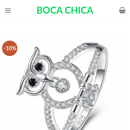
Passer
BOCA CHICA
au
contenu
-10%