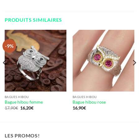
PRODUITS SIMILAIRES
-9%
BAGUES HIBOU
BAGUES HIBOU
Bague hibou femme
Bague hibou rose
Le
Le
17,90
€
16,20
€
16,90
€
prix
prix
initial
actuel
était :
est :
17,90€.
16,20€.
LES PROMOS!