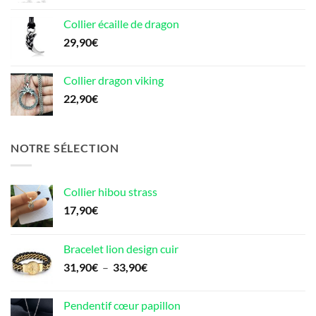
Collier écaille de dragon
29,90
€
Collier dragon viking
22,90
€
NOTRE SÉLECTION
Collier hibou strass
17,90
€
Bracelet lion design cuir
Plage
31,90
€
–
33,90
€
de
prix :
Pendentif cœur papillon
31,90€