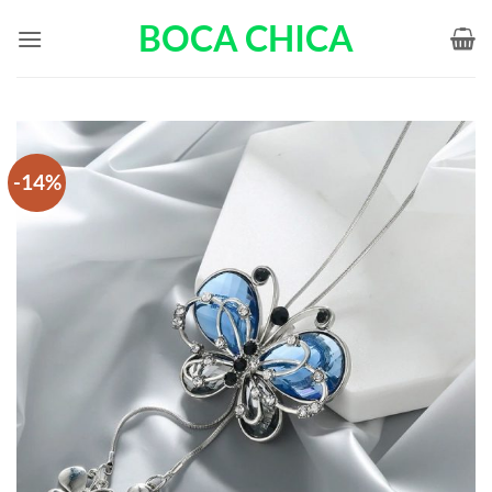
Passer
BOCA CHICA
au
contenu
-14%