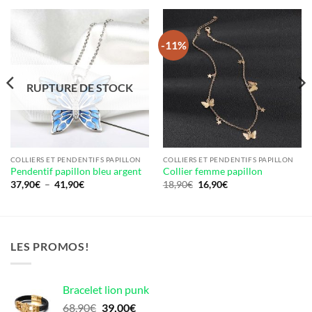
-11%
RUPTURE DE STOCK
COLLIERS ET PENDENTIFS PAPILLON
COLLIERS ET PENDENTIFS PAPILLON
Pendentif papillon bleu argent
Collier femme papillon
Plage
Le
Le
37,90
€
–
41,90
€
18,90
€
16,90
€
de
prix
prix
prix :
initial
actuel
37,90€
était :
est :
à
18,90€.
16,90€.
41,90€
LES PROMOS!
Bracelet lion punk
Le
Le
68,90
€
39,00
€