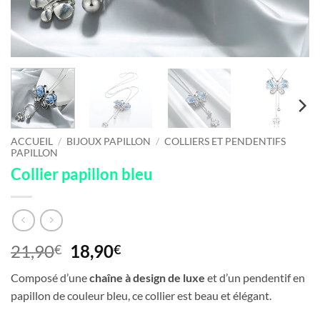
ACCUEIL
/
BIJOUX PAPILLON
/
COLLIERS ET PENDENTIFS
PAPILLON
Collier papillon bleu
Le
Le
21,90
18,90
€
€
prix
prix
Composé d’une
chaîne à design de luxe
et d’un pendentif en
initial
actuel
papillon de couleur bleu, ce collier est beau et élégant.
était :
est :
21,90€.
18,90€.