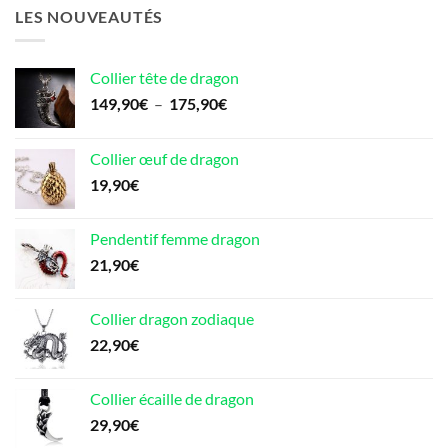
était :
est :
LES NOUVEAUTÉS
22,90€.
18,90€.
Collier tête de dragon
Plage
149,90
€
–
175,90
€
de
prix :
Collier œuf de dragon
149,90€
19,90
€
à
175,90€
Pendentif femme dragon
21,90
€
Collier dragon zodiaque
22,90
€
Collier écaille de dragon
29,90
€