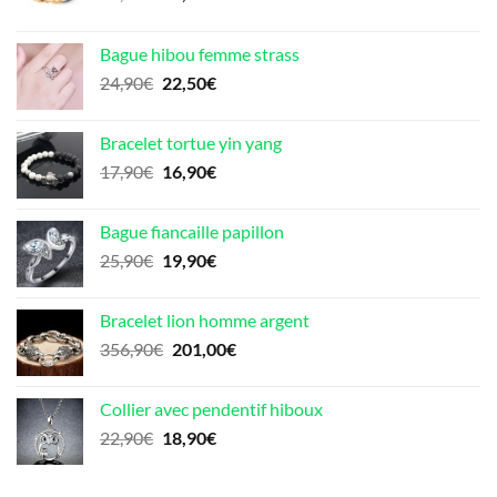
prix
prix
initial
actuel
Bague hibou femme strass
était :
est :
Le
Le
24,90
€
22,50
€
68,90€.
39,00€.
prix
prix
initial
actuel
Bracelet tortue yin yang
était :
est :
Le
Le
17,90
€
16,90
€
24,90€.
22,50€.
prix
prix
initial
actuel
Bague fiancaille papillon
était :
est :
Le
Le
25,90
€
19,90
€
17,90€.
16,90€.
prix
prix
initial
actuel
Bracelet lion homme argent
était :
est :
Le
Le
356,90
€
201,00
€
25,90€.
19,90€.
prix
prix
initial
actuel
Collier avec pendentif hiboux
était :
est :
Le
Le
22,90
€
18,90
€
356,90€.
201,00€.
prix
prix
initial
actuel