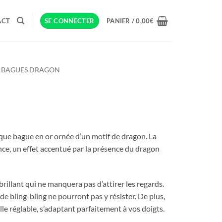
ACT
SE CONNECTER
PANIER /
0,00
€
BAGUES DRAGON
que bague en or ornée d’un motif de dragon. La
nce, un effet accentué par la présence du dragon
rillant qui ne manquera pas d’attirer les regards.
de bling-bling ne pourront pas y résister. De plus,
lle réglable, s’adaptant parfaitement à vos doigts.