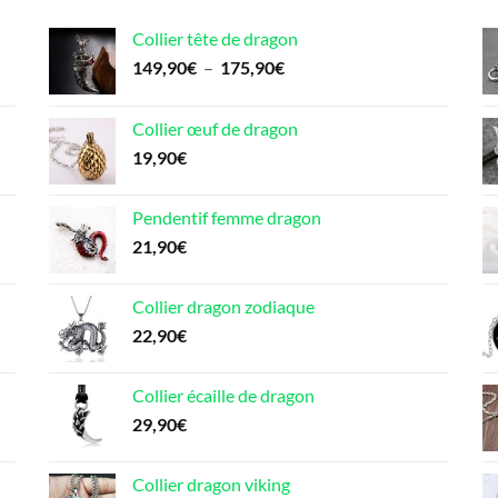
Collier tête de dragon
Plage
149,90
€
–
175,90
€
de
prix :
Collier œuf de dragon
149,90€
19,90
€
à
175,90€
Pendentif femme dragon
21,90
€
Collier dragon zodiaque
22,90
€
Collier écaille de dragon
29,90
€
Collier dragon viking