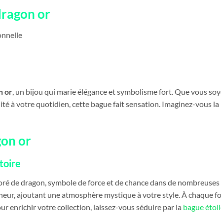
dragon or
onnelle
n or
, un bijou qui marie élégance et symbolisme fort. Que vous soye
té à votre quotidien, cette bague fait sensation. Imaginez-vous la p
gon or
toire
boré de dragon, symbole de force et de chance dans de nombreuses 
nheur, ajoutant une atmosphère mystique à votre style. À chaque fo
our enrichir votre collection, laissez-vous séduire par la
bague étoi