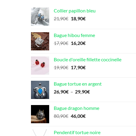
Collier papillon bleu
Le
Le
21,90
€
18,90
€
prix
prix
initial
actuel
Bague hibou femme
était :
est :
Le
Le
17,90
€
16,20
€
21,90€.
18,90€.
prix
prix
initial
actuel
Boucle d'oreille fillette coccinelle
était :
est :
Le
Le
19,90
€
17,90
€
17,90€.
16,20€.
prix
prix
initial
actuel
Bague tortue en argent
était :
est :
Plage
26,90
€
–
29,90
€
19,90€.
17,90€.
de
prix :
Bague dragon homme
26,90€
Le
Le
80,90
€
46,00
€
à
prix
prix
29,90€
initial
actuel
Pendentif tortue noire
était :
est :