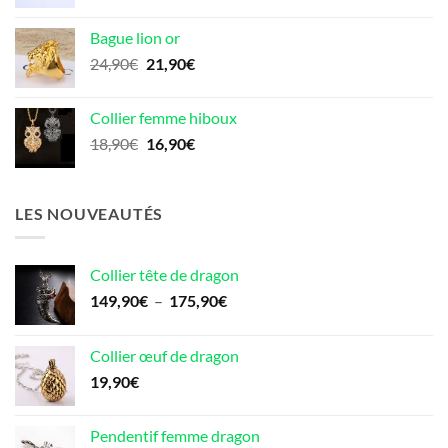
prix
prix
initial
actuel
Bague lion or
était :
est :
Le
Le
24,90
€
21,90
€
22,90€.
18,90€.
prix
prix
initial
actuel
Collier femme hiboux
était :
est :
Le
Le
18,90
€
16,90
€
24,90€.
21,90€.
prix
prix
initial
actuel
était :
est :
LES NOUVEAUTÉS
18,90€.
16,90€.
Collier tête de dragon
Plage
149,90
€
–
175,90
€
de
prix :
Collier œuf de dragon
149,90€
19,90
€
à
175,90€
Pendentif femme dragon