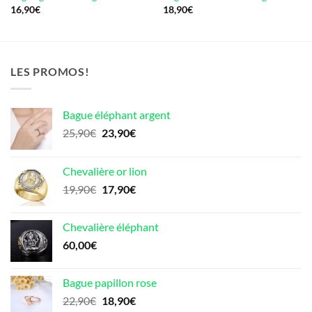
16,90
€
18,90
€
LES PROMOS!
Bague éléphant argent
Le
Le
25,90
€
23,90
€
prix
prix
initial
actuel
Chevalière or lion
était :
est :
Le
Le
19,90
€
17,90
€
25,90€.
23,90€.
prix
prix
initial
actuel
Chevalière éléphant
était :
est :
60,00
€
19,90€.
17,90€.
Bague papillon rose
Le
Le
22,90
€
18,90
€