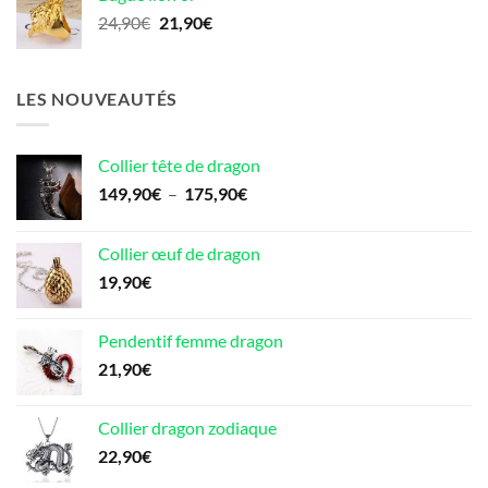
était :
est :
Le
Le
24,90
€
21,90
€
25,90€.
19,90€.
prix
prix
initial
actuel
était :
est :
LES NOUVEAUTÉS
24,90€.
21,90€.
Collier tête de dragon
Plage
149,90
€
–
175,90
€
de
prix :
Collier œuf de dragon
149,90€
19,90
€
à
175,90€
Pendentif femme dragon
21,90
€
Collier dragon zodiaque
22,90
€