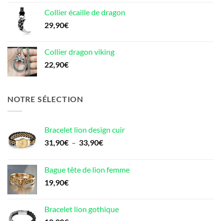
Collier écaille de dragon
29,90
€
Collier dragon viking
22,90
€
NOTRE SÉLECTION
Bracelet lion design cuir
Plage
31,90
€
–
33,90
€
de
prix :
Bague tête de lion femme
31,90€
19,90
€
à
33,90€
Bracelet lion gothique