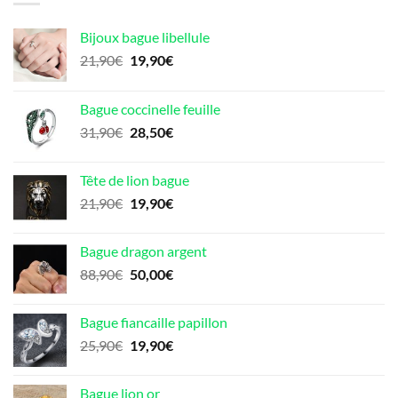
Bijoux bague libellule
Le
Le
21,90
€
19,90
€
prix
prix
initial
actuel
Bague coccinelle feuille
était :
est :
Le
Le
31,90
€
28,50
€
21,90€.
19,90€.
prix
prix
initial
actuel
Tête de lion bague
était :
est :
Le
Le
21,90
€
19,90
€
31,90€.
28,50€.
prix
prix
initial
actuel
Bague dragon argent
était :
est :
Le
Le
88,90
€
50,00
€
21,90€.
19,90€.
prix
prix
initial
actuel
Bague fiancaille papillon
était :
est :
Le
Le
25,90
€
19,90
€
88,90€.
50,00€.
prix
prix
initial
actuel
Bague lion or