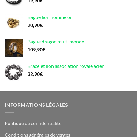
19,90
€
Bague lion homme or
20,90
€
Bague dragon multi monde
109,90
€
Bracelet lion association royale acier
32,90
€
INFORMATIONS LÉGALES
Politique de confidentialité
Conditions générales de ventes