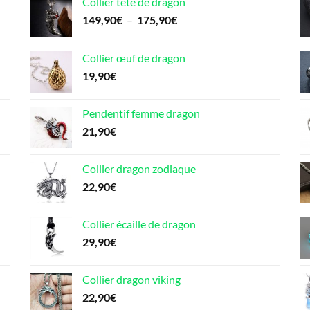
Collier tête de dragon
Plage
149,90
€
–
175,90
€
de
prix :
Collier œuf de dragon
149,90€
19,90
€
à
175,90€
Pendentif femme dragon
21,90
€
Collier dragon zodiaque
22,90
€
Collier écaille de dragon
29,90
€
Collier dragon viking
22,90
€