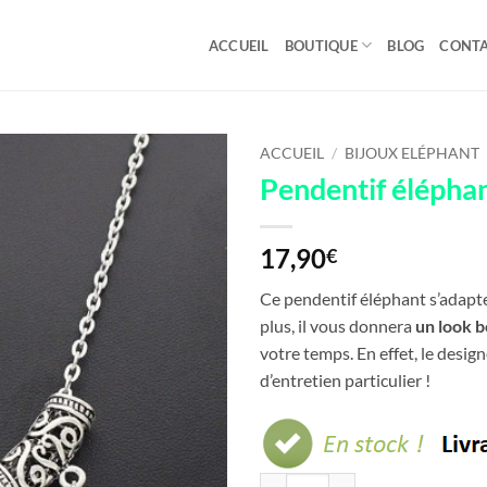
ACCUEIL
BOUTIQUE
BLOG
CONT
ACCUEIL
/
BIJOUX ELÉPHANT
Pendentif éléphan
17,90
€
Ce pendentif éléphant s’adapte 
plus, il vous donnera
un look 
votre temps. En effet, le design
d’entretien particulier !
quantité de Pendentif éléphant in