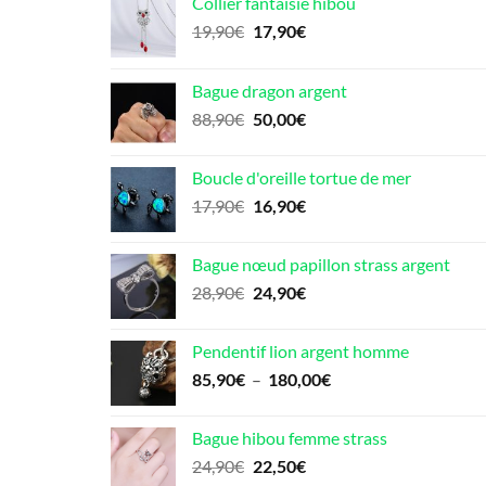
Collier fantaisie hibou
Le
Le
19,90
€
17,90
€
prix
prix
initial
actuel
Bague dragon argent
était :
est :
Le
Le
88,90
€
50,00
€
19,90€.
17,90€.
prix
prix
initial
actuel
Boucle d'oreille tortue de mer
était :
est :
Le
Le
17,90
€
16,90
€
88,90€.
50,00€.
prix
prix
initial
actuel
Bague nœud papillon strass argent
était :
est :
Le
Le
28,90
€
24,90
€
17,90€.
16,90€.
prix
prix
initial
actuel
Pendentif lion argent homme
était :
est :
Plage
85,90
€
–
180,00
€
28,90€.
24,90€.
de
prix :
Bague hibou femme strass
85,90€
Le
Le
24,90
€
22,50
€
à