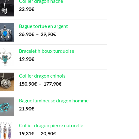
Collier dragon hache
22,90
€
Bague tortue en argent
Plage
26,90
€
–
29,90
€
de
prix :
Bracelet hiboux turquoise
26,90€
19,90
€
à
29,90€
Collier dragon chinois
Plage
150,90
€
–
177,90
€
de
prix :
Bague lumineuse dragon homme
150,90€
21,90
€
à
177,90€
Collier dragon pierre naturelle
Plage
19,31
€
–
20,90
€