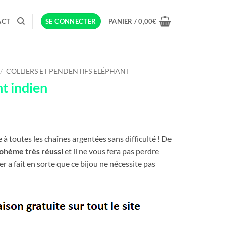
ACT
SE CONNECTER
PANIER /
0,00
€
/
COLLIERS ET PENDENTIFS ELÉPHANT
t indien
à toutes les chaînes argentées sans difficulté ! De
bohème très réussi
et il ne vous fera pas perdre
er a fait en sorte que ce bijou ne nécessite pas
dien