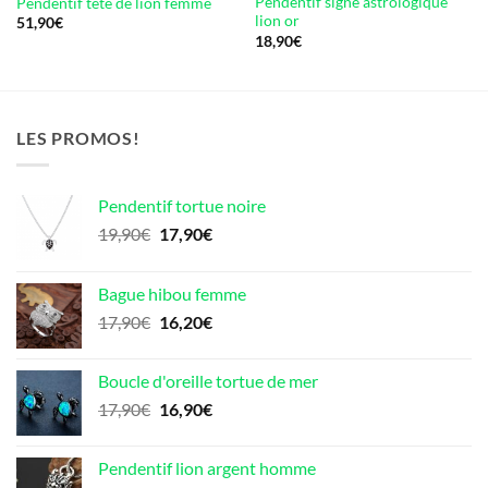
Pendentif signe astrologique
Pendentif tête de lion femme
lion or
51,90
€
18,90
€
LES PROMOS!
Pendentif tortue noire
Le
Le
19,90
€
17,90
€
prix
prix
initial
actuel
Bague hibou femme
était :
est :
Le
Le
17,90
€
16,20
€
19,90€.
17,90€.
prix
prix
initial
actuel
Boucle d'oreille tortue de mer
était :
est :
Le
Le
17,90
€
16,90
€
17,90€.
16,20€.
prix
prix
initial
actuel
Pendentif lion argent homme
était :
est :