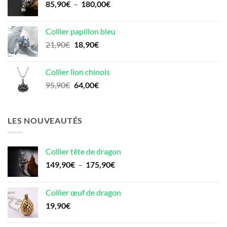
Plage
85,90
€
–
180,00
€
17,90€.
16,90€.
de
prix :
Collier papillon bleu
85,90€
Le
Le
21,90
€
18,90
€
à
prix
prix
180,00€
initial
actuel
Collier lion chinois
était :
est :
Le
Le
95,90
€
64,00
€
21,90€.
18,90€.
prix
prix
initial
actuel
était :
est :
LES NOUVEAUTÉS
95,90€.
64,00€.
Collier tête de dragon
Plage
149,90
€
–
175,90
€
de
prix :
Collier œuf de dragon
149,90€
19,90
€
à
175,90€