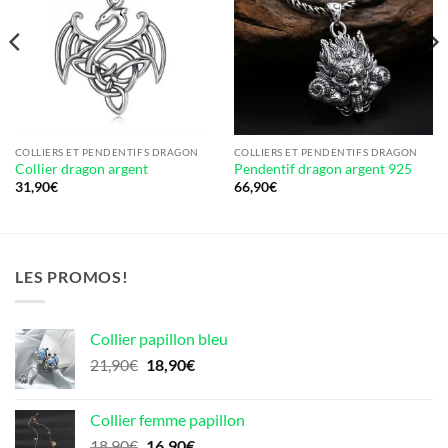
COLLIERS ET PENDENTIFS DRAGON
COLLIERS ET PENDENTIFS DRAGON
Collier dragon argent
Pendentif dragon argent 925
31,90
€
66,90
€
LES PROMOS!
Collier papillon bleu
Le
Le
21,90
€
18,90
€
prix
prix
initial
actuel
Collier femme papillon
était :
est :
Le
Le
18,90
€
16,90
€
21,90€.
18,90€.