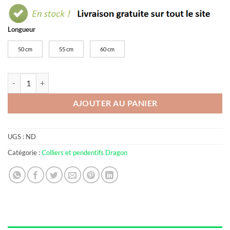
Longueur
50 cm
55 cm
60 cm
quantité de Collier dragon steampunk
AJOUTER AU PANIER
UGS :
ND
Catégorie :
Colliers et pendentifs Dragon