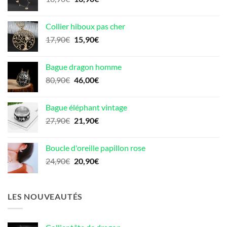
prix
prix
initial
actuel
Collier hiboux pas cher
était :
est :
Le
Le
17,90
€
15,90
€
18,90€.
16,90€.
prix
prix
initial
actuel
Bague dragon homme
était :
est :
Le
Le
80,90
€
46,00
€
17,90€.
15,90€.
prix
prix
initial
actuel
Bague éléphant vintage
était :
est :
Le
Le
27,90
€
21,90
€
80,90€.
46,00€.
prix
prix
initial
actuel
Boucle d'oreille papillon rose
était :
est :
Le
Le
24,90
€
20,90
€
27,90€.
21,90€.
prix
prix
initial
actuel
était :
est :
LES NOUVEAUTÉS
24,90€.
20,90€.