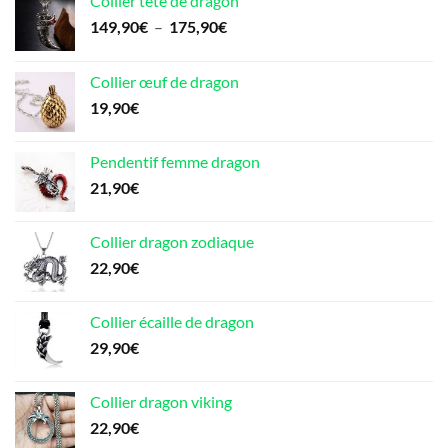
Collier tête de dragon
Plage
149,90
€
–
175,90
€
de
prix :
Collier œuf de dragon
149,90€
19,90
€
à
175,90€
Pendentif femme dragon
21,90
€
Collier dragon zodiaque
22,90
€
Collier écaille de dragon
29,90
€
Collier dragon viking
22,90
€