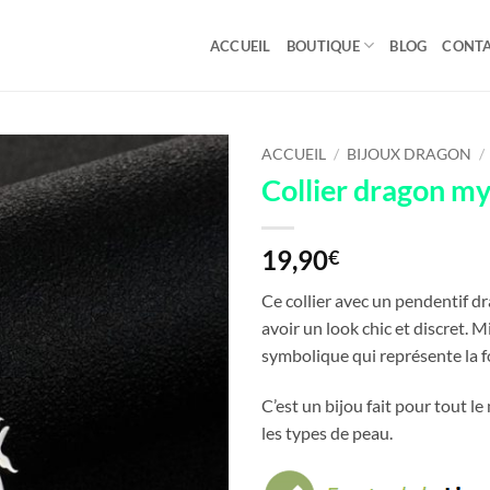
ACCUEIL
BOUTIQUE
BLOG
CONT
ACCUEIL
/
BIJOUX DRAGON
/
Collier dragon m
19,90
€
Ce collier avec un pendentif d
avoir un look chic et discret. M
symbolique qui représente la f
C’est un bijou fait pour tout l
les types de peau.