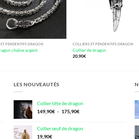
 ET PENDENTIFS DRAGON
COLLIERS ET PENDENTIFS DRAGON
dragon chaîne argent
Collier de dragon
20,90
€
LES NOUVEAUTÉS
N
Collier tête de dragon
Plage
149,90
€
–
175,90
€
de
prix :
Collier œuf de dragon
149,90€
19,90
€
à