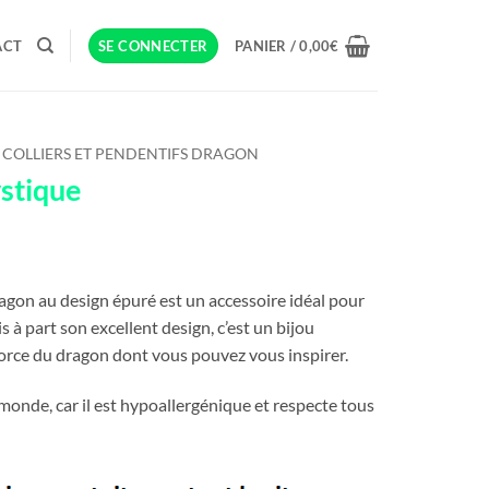
ACT
SE CONNECTER
PANIER /
0,00
€
COLLIERS ET PENDENTIFS DRAGON
ystique
ragon au design épuré est un accessoire idéal pour
is à part son excellent design, c’est un bijou
orce du dragon dont vous pouvez vous inspirer.
e monde, car il est hypoallergénique et respecte tous