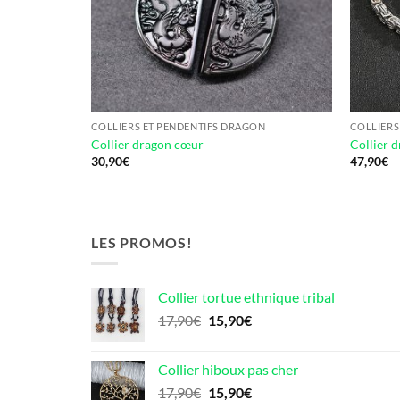
ON
COLLIERS ET PENDENTIFS DRAGON
COLLIERS
Collier dragon cœur
Collier 
30,90
€
47,90
€
LES PROMOS!
Collier tortue ethnique tribal
Le
Le
17,90
€
15,90
€
prix
prix
initial
actuel
Collier hiboux pas cher
était :
est :
Le
Le
17,90
€
15,90
€
17,90€.
15,90€.