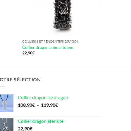
COLLIERS ET PENDENTIFS DRAGON
Collier dragon animal totem
22,90
€
OTRE SÉLECTION
Collier dragon ice dragon
Plage
108,90
€
–
119,90
€
de
prix :
Collier dragon éternité
108,90€
22,90
€
à