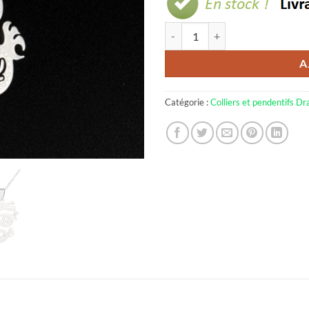
quantité de Collier dragon mystiq
A
Catégorie :
Colliers et pendentifs D