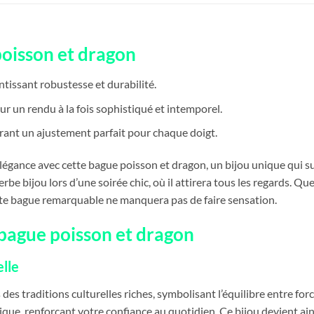
poisson et dragon
antissant robustesse et durabilité.
our un rendu à la fois sophistiqué et intemporel.
offrant un ajustement parfait pour chaque doigt.
légance avec cette bague poisson et dragon, un bijou unique qui su
erbe bijou lors d’une soirée chic, où il attirera tous les regards.
ette bague remarquable ne manquera pas de faire sensation.
e bague poisson et dragon
lle
des traditions culturelles riches, symbolisant l’équilibre entre for
ique, renforçant votre confiance au quotidien. Ce bijou devient ai