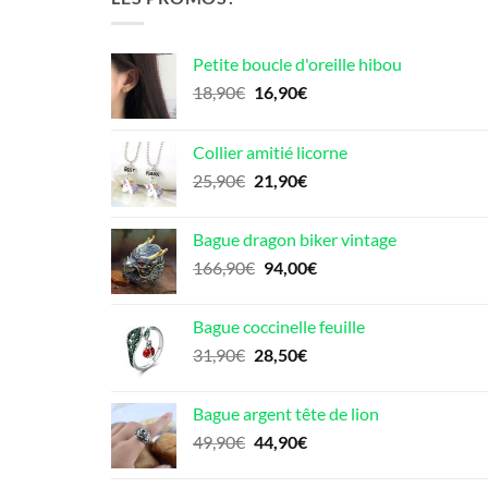
Petite boucle d'oreille hibou
Le
Le
18,90
€
16,90
€
prix
prix
initial
actuel
Collier amitié licorne
était :
est :
Le
Le
25,90
€
21,90
€
18,90€.
16,90€.
prix
prix
initial
actuel
Bague dragon biker vintage
était :
est :
Le
Le
166,90
€
94,00
€
25,90€.
21,90€.
prix
prix
initial
actuel
Bague coccinelle feuille
était :
est :
Le
Le
31,90
€
28,50
€
166,90€.
94,00€.
prix
prix
initial
actuel
Bague argent tête de lion
était :
est :
Le
Le
49,90
€
44,90
€
31,90€.
28,50€.
prix
prix
initial
actuel