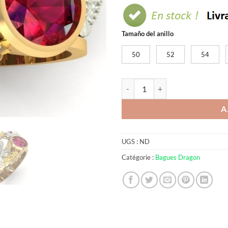
Tamaño del anillo
50
52
54
quantité de Bague poisson et dra
A
UGS :
ND
Catégorie :
Bagues Dragon