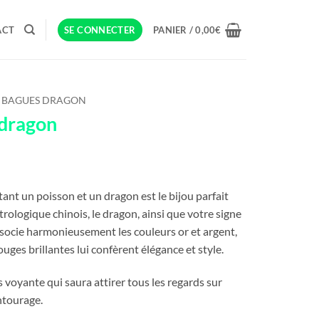
ACT
SE CONNECTER
PANIER /
0,00
€
BAGUES DRAGON
 dragon
nt un poisson et un dragon est le bijou parfait
rologique chinois, le dragon, ainsi que votre signe
associe harmonieusement les couleurs or et argent,
ouges brillantes lui confèrent élégance et style.
s voyante qui saura attirer tous les regards sur
ntourage.