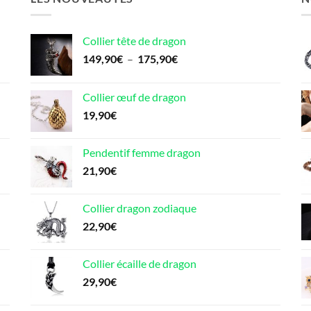
Collier tête de dragon
Plage
149,90
€
–
175,90
€
de
prix :
Collier œuf de dragon
149,90€
19,90
€
à
175,90€
Pendentif femme dragon
21,90
€
Collier dragon zodiaque
22,90
€
Collier écaille de dragon
29,90
€