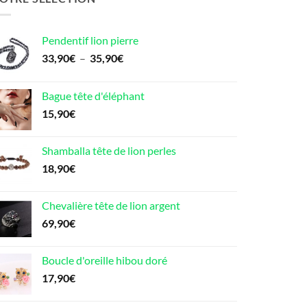
Pendentif lion pierre
Plage
33,90
€
–
35,90
€
de
prix :
Bague tête d'éléphant
33,90€
15,90
€
à
35,90€
Shamballa tête de lion perles
18,90
€
Chevalière tête de lion argent
69,90
€
Boucle d'oreille hibou doré
17,90
€