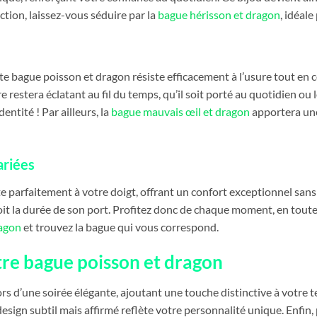
ction, laissez-vous séduire par la
bague hérisson et dragon
, idéale
te bague poisson et dragon résiste efficacement à l’usure tout en co
 restera éclatant au fil du temps, qu’il soit porté au quotidien ou 
entité ! Par ailleurs, la
bague mauvais œil et dragon
apportera une
ariées
ste parfaitement à votre doigt, offrant un confort exceptionnel sa
soit la durée de son port. Profitez donc de chaque moment, en tout
agon
et trouvez la bague qui vous correspond.
re bague poisson et dragon
s d’une soirée élégante, ajoutant une touche distinctive à votre te
sign subtil mais affirmé reflète votre personnalité unique. Enfin,