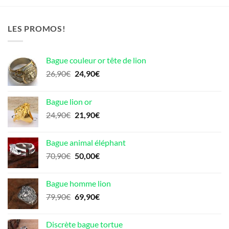
LES PROMOS!
Bague couleur or tête de lion
Le
Le
26,90
€
24,90
€
prix
prix
initial
actuel
Bague lion or
était :
est :
Le
Le
24,90
€
21,90
€
26,90€.
24,90€.
prix
prix
initial
actuel
Bague animal éléphant
était :
est :
Le
Le
70,90
€
50,00
€
24,90€.
21,90€.
prix
prix
initial
actuel
Bague homme lion
était :
est :
Le
Le
79,90
€
69,90
€
70,90€.
50,00€.
prix
prix
initial
actuel
Discrète bague tortue
était :
est :