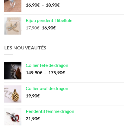
Plage
16,90
€
–
18,90
€
79,90€.
69,90€.
de
prix :
Bijou pendentif libellule
16,90€
Le
Le
17,90
€
16,90
€
à
prix
prix
18,90€
initial
actuel
était :
est :
LES NOUVEAUTÉS
17,90€.
16,90€.
Collier tête de dragon
Plage
149,90
€
–
175,90
€
de
prix :
Collier œuf de dragon
149,90€
19,90
€
à
175,90€
Pendentif femme dragon
21,90
€