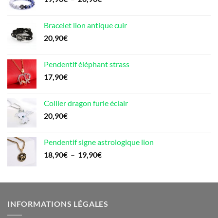
de
prix :
Bracelet lion antique cuir
19,90€
20,90
€
à
20,90€
Pendentif éléphant strass
17,90
€
Collier dragon furie éclair
20,90
€
Pendentif signe astrologique lion
Plage
18,90
€
–
19,90
€
de
prix :
18,90€
à
INFORMATIONS LÉGALES
19,90€