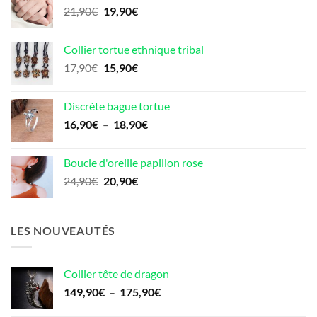
Le
Le
21,90
€
19,90
€
70,90€.
50,00€.
prix
prix
initial
actuel
Collier tortue ethnique tribal
était :
est :
Le
Le
17,90
€
15,90
€
21,90€.
19,90€.
prix
prix
initial
actuel
Discrète bague tortue
était :
est :
Plage
16,90
€
–
18,90
€
17,90€.
15,90€.
de
prix :
Boucle d'oreille papillon rose
16,90€
Le
Le
24,90
€
20,90
€
à
prix
prix
18,90€
initial
actuel
était :
est :
LES NOUVEAUTÉS
24,90€.
20,90€.
Collier tête de dragon
Plage
149,90
€
–
175,90
€
de