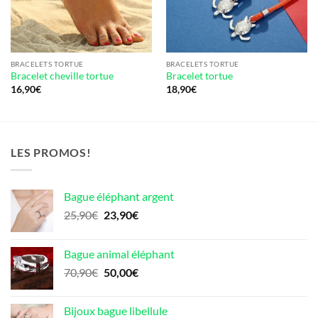
BRACELETS TORTUE
BRACELETS TORTUE
Bracelet cheville tortue
Bracelet tortue
16,90
€
18,90
€
LES PROMOS!
Bague éléphant argent
Le
Le
25,90
€
23,90
€
prix
prix
initial
actuel
Bague animal éléphant
était :
est :
Le
Le
70,90
€
50,00
€
25,90€.
23,90€.
prix
prix
initial
actuel
Bijoux bague libellule
était :
est :