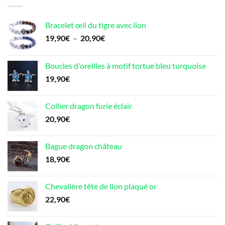
Bracelet œil du tigre avec lion
Plage
19,90
€
–
20,90
€
de
prix :
Boucles d'oreilles à motif tortue bleu turquoise
19,90€
19,90
€
à
20,90€
Collier dragon furie éclair
20,90
€
Bague dragon château
18,90
€
Chevalière tête de lion plaqué or
22,90
€