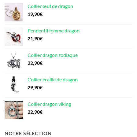
prix :
Collier œuf de dragon
149,90€
19,90
€
à
175,90€
Pendentif femme dragon
21,90
€
Collier dragon zodiaque
22,90
€
Collier écaille de dragon
29,90
€
Collier dragon viking
22,90
€
NOTRE SÉLECTION