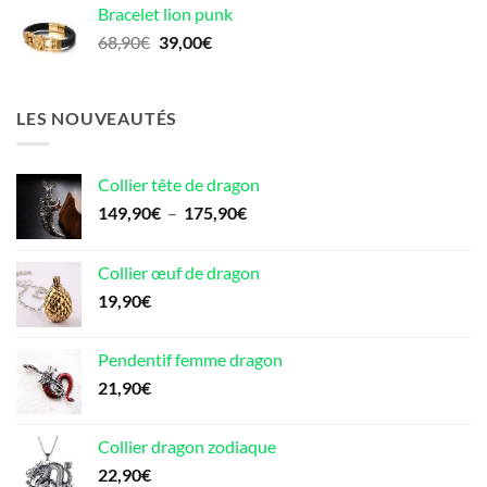
Bracelet lion punk
était :
est :
Le
Le
68,90
€
39,00
€
17,90€.
16,20€.
prix
prix
initial
actuel
était :
est :
LES NOUVEAUTÉS
68,90€.
39,00€.
Collier tête de dragon
Plage
149,90
€
–
175,90
€
de
prix :
Collier œuf de dragon
149,90€
19,90
€
à
175,90€
Pendentif femme dragon
21,90
€
Collier dragon zodiaque
22,90
€