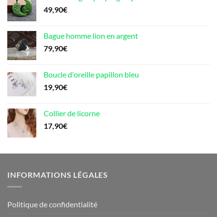
49,90
€
Bague homme lion en argent
79,90
€
Boucle d'oreille papillon bleu
19,90
€
Collier de licorne
17,90
€
INFORMATIONS LÉGALES
Politique de confidentialité