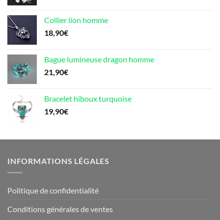
Collier lion homme
18,90
€
Bague lumineuse dragon homme
21,90
€
Bracelet hiboux turquoise
19,90
€
INFORMATIONS LÉGALES
Politique de confidentialité
Conditions générales de ventes