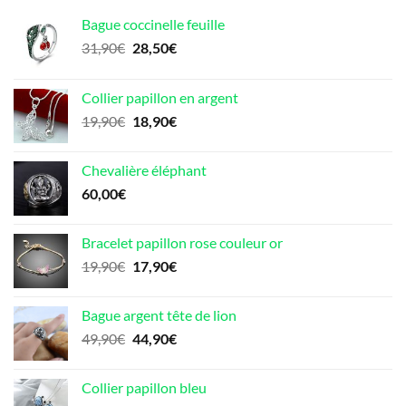
Bague coccinelle feuille
Le
Le
31,90
€
28,50
€
prix
prix
initial
actuel
Collier papillon en argent
était :
est :
Le
Le
19,90
€
18,90
€
31,90€.
28,50€.
prix
prix
initial
actuel
Chevalière éléphant
était :
est :
60,00
€
19,90€.
18,90€.
Bracelet papillon rose couleur or
Le
Le
19,90
€
17,90
€
prix
prix
initial
actuel
Bague argent tête de lion
était :
est :
Le
Le
49,90
€
44,90
€
19,90€.
17,90€.
prix
prix
initial
actuel
Collier papillon bleu
était :
est :