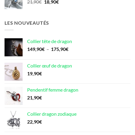
Le
Le
21,90
€
18,90
€
49,90€.
44,90€.
prix
prix
initial
actuel
était :
est :
LES NOUVEAUTÉS
21,90€.
18,90€.
Collier tête de dragon
Plage
149,90
€
–
175,90
€
de
prix :
Collier œuf de dragon
149,90€
19,90
€
à
175,90€
Pendentif femme dragon
21,90
€
Collier dragon zodiaque
22,90
€