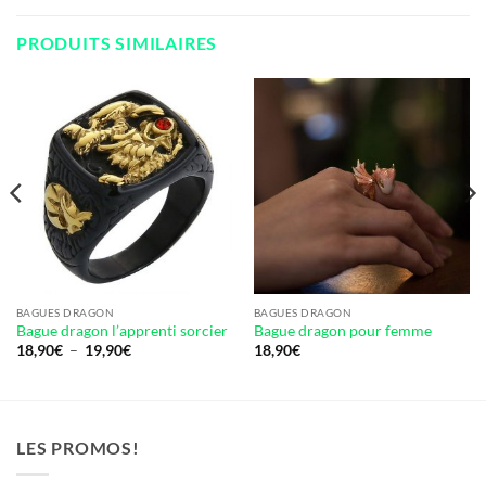
PRODUITS SIMILAIRES
BAGUES DRAGON
BAGUES DRAGON
Bague dragon l’apprenti sorcier
Bague dragon pour femme
Plage
18,90
€
–
19,90
€
18,90
€
de
prix :
18,90€
à
19,90€
LES PROMOS!