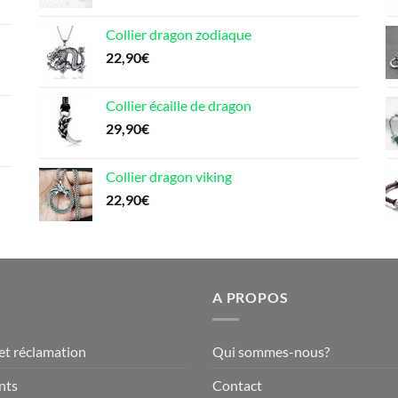
Collier dragon zodiaque
22,90
€
Collier écaille de dragon
29,90
€
Collier dragon viking
22,90
€
A PROPOS
et réclamation
Qui sommes-nous?
nts
Contact