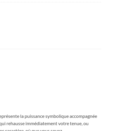
e représente la puissance symbolique accompagnée
se qui rehausse immédiatement votre tenue, ou
ec caractère, où que vous soyez.