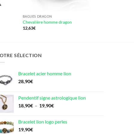
BAGUES DRAGON
Chevalière homme dragon
12,63
€
OTRE SÉLECTION
Bracelet acier homme lion
28,90
€
Pendentif signe astrologique lion
Plage
18,90
€
–
19,90
€
de
prix :
Bracelet lion logo perles
18,90€
19,90
€
à