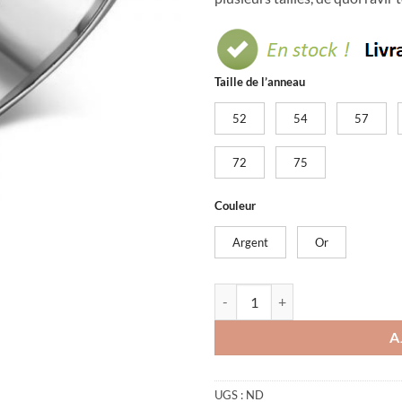
Taille de l’anneau
52
54
57
72
75
Couleur
Argent
Or
quantité de Bague dragon pierre
A
UGS :
ND