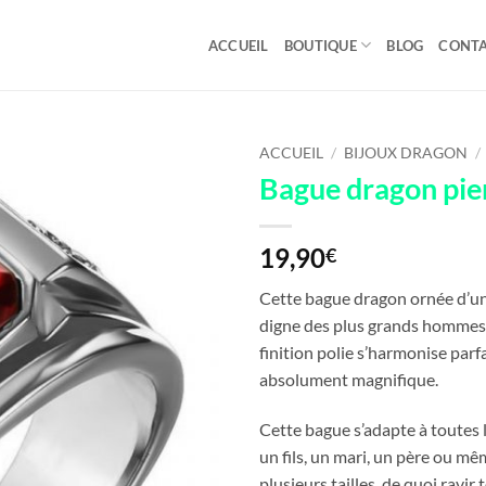
ACCUEIL
BOUTIQUE
BLOG
CONT
ACCUEIL
/
BIJOUX DRAGON
/
Bague dragon pi
19,90
€
Cette bague dragon ornée d’une
digne des plus grands hommes d
finition polie s’harmonise parf
absolument magnifique.
Cette bague s’adapte à toutes l
un fils, un mari, un père ou mê
plusieurs tailles, de quoi ravir t