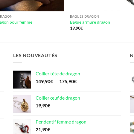
DRAGON
BAGUES DRAGON
ragon pour femme
Bague armure dragon
19,90
€
LES NOUVEAUTÉS
N
Collier tête de dragon
Plage
149,90
€
–
175,90
€
de
prix :
Collier œuf de dragon
149,90€
19,90
€
à
175,90€
Pendentif femme dragon
21,90
€