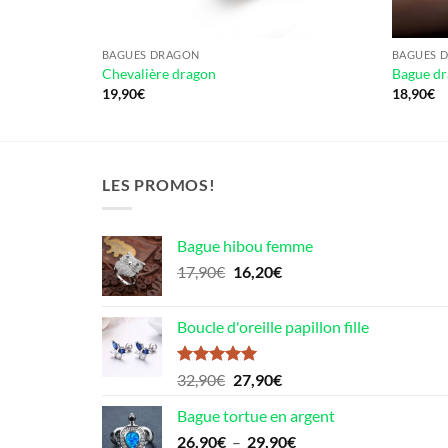
BAGUES DRAGON
BAGUES 
Chevalière dragon
Bague d
19,90
€
18,90
€
LES PROMOS!
Bague hibou femme
Le
Le
17,90
€
16,20
€
prix
prix
initial
actuel
Boucle d'oreille papillon fille
était :
est :
17,90€.
16,20€.
Note
5.00
Le
Le
32,90
€
27,90
€
sur 5
prix
prix
Bague tortue en argent
initial
actuel
Plage
26,90
€
–
était :
29,90
est :
€